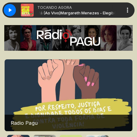
TOCANDO AGORA
 História De Ifá (Ao Vivo)
Margareth Menezes - Elegibô, Uma História De 
Radio Pagu