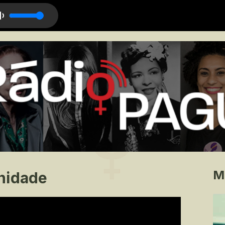
e
M
nidade