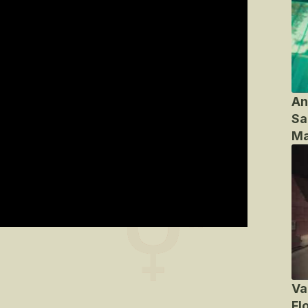
An
Sa
Ma
Va
Fl