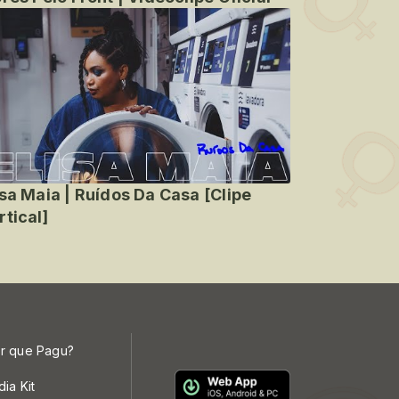
isa Maia | Ruídos Da Casa [Clipe
rtical]
r que Pagu?
dia Kit