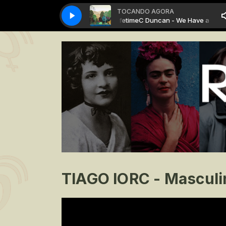
TOCANDO AGORA
C Duncan - We Have a Lifetime
C Duncan - We Have a Lifetim
TIAGO IORC - Masculi