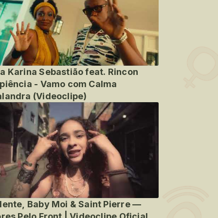
a Karina Sebastião feat. Rincon
piência - Vamo com Calma
landra (Videoclipe)
lente, Baby Moi & Saint Pierre —
ores Pelo Front | Videoclipe Oficial