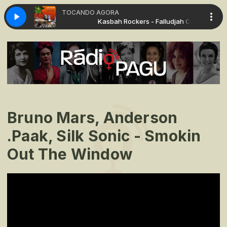
TOCANDO AGORA
rs - Falludjah Car
Kasbah Rockers - Falludjah Car
Bruno Mars, Anderson
.Paak, Silk Sonic - Smokin
Out The Window