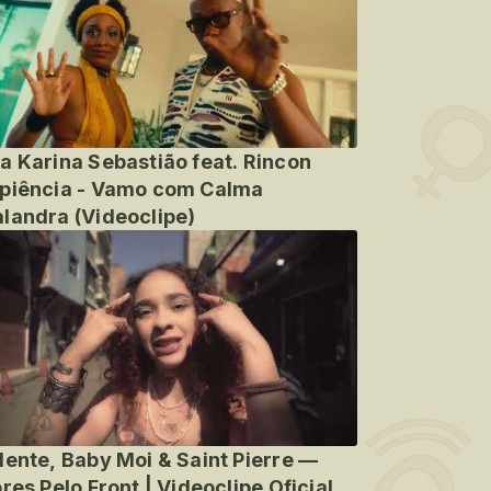
a Karina Sebastião feat. Rincon
piência - Vamo com Calma
landra (Videoclipe)
lente, Baby Moi & Saint Pierre —
ores Pelo Front | Videoclipe Oficial