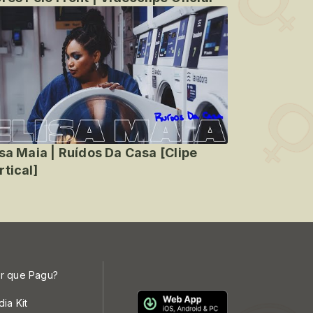
isa Maia | Ruídos Da Casa [Clipe
rtical]
r que Pagu?
dia Kit