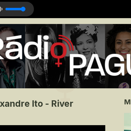
uilo
M
xandre Ito - River