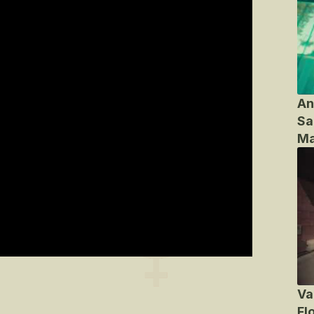
An
Sa
Ma
Va
Fl