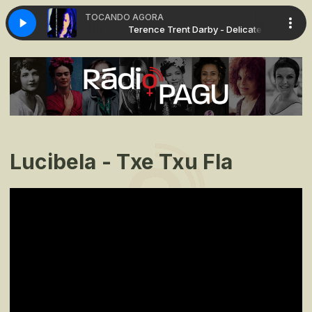
TOCANDO AGORA
Darby - Delicate
Terence Trent Darby - Delicate
Lucibela - Txe Txu Fla