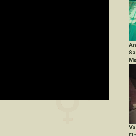
An
Sa
Ma
Va
Fl