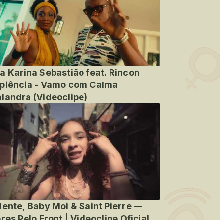
a Karina Sebastião feat. Rincon
piência - Vamo com Calma
landra (Videoclipe)
lente, Baby Moi & Saint Pierre —
ores Pelo Front | Videoclipe Oficial