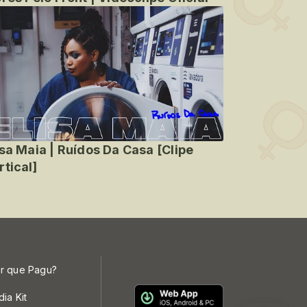
isa Maia | Ruídos Da Casa [Clipe
rtical]
r que Pagu?
dia Kit