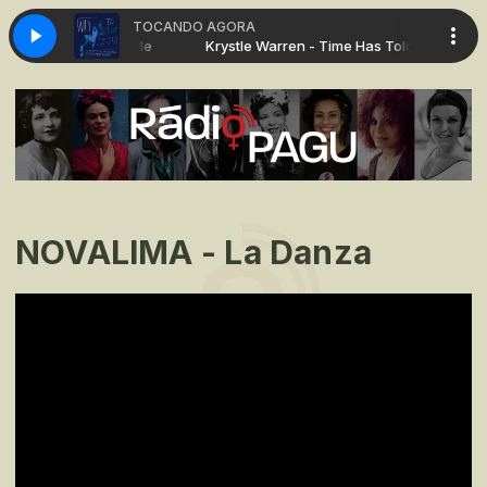
TOCANDO AGORA
n - Time Has Told Me
Krystle Warren - Time Has Told Me
NOVALIMA - La Danza