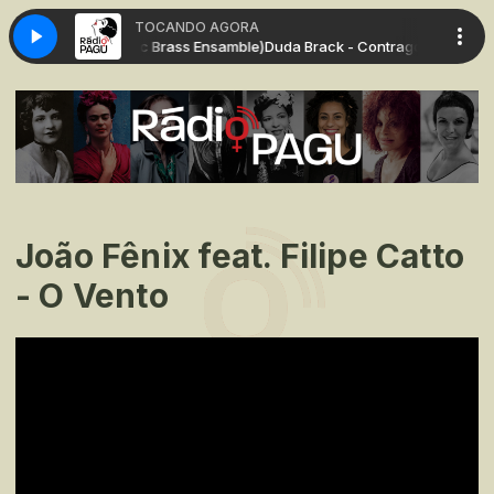
TOCANDO AGORA
io Maia & Hypnotic Brass Ensamble)
Duda Brack - Contragolpe (Lucio Ma
João Fênix feat. Filipe Catto
- O Vento