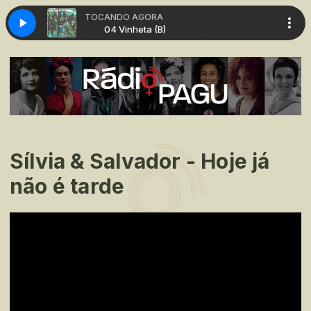
TOCANDO AGORA
nheta (B)
04 Vinheta (B)
Sílvia & Salvador - Hoje já
não é tarde