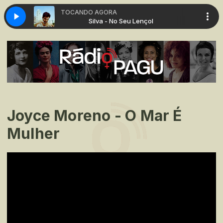
TOCANDO AGORA
Lençol
Silva - No Seu Lençol
Joyce Moreno - O Mar É
Mulher