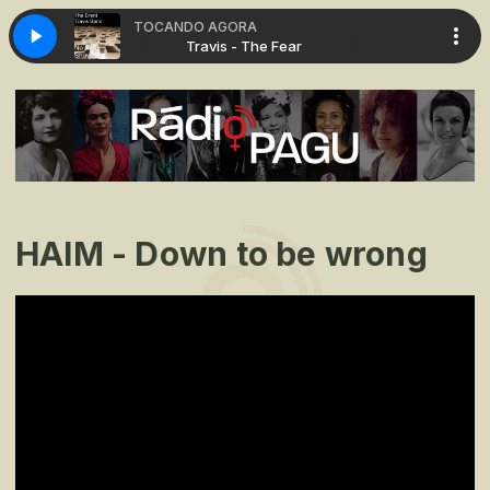
TOCANDO AGORA
 The Fear
Travis - The Fear
HAIM - Down to be wrong