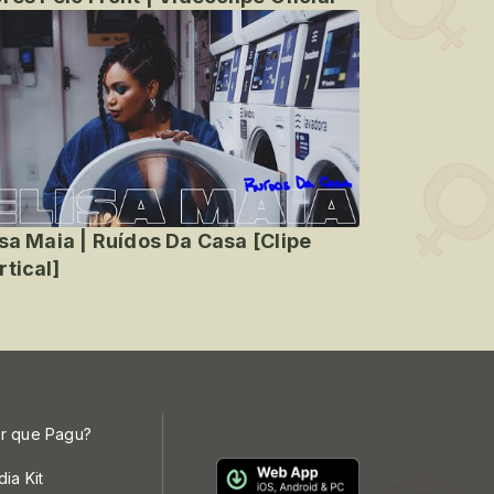
isa Maia | Ruídos Da Casa [Clipe
rtical]
r que Pagu?
dia Kit