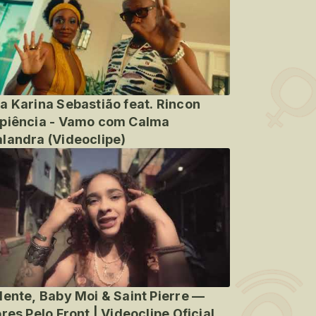
a Karina Sebastião feat. Rincon
piência - Vamo com Calma
landra (Videoclipe)
lente, Baby Moi & Saint Pierre —
ores Pelo Front | Videoclipe Oficial