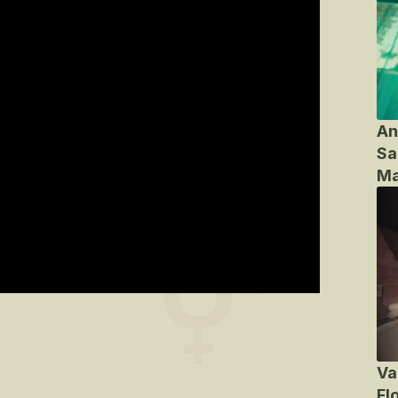
An
Sa
Ma
Va
Fl