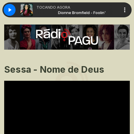
TOCANDO AGORA
ield - Foolin'
Dionne Bromfield - Foolin'
Sessa - Nome de Deus