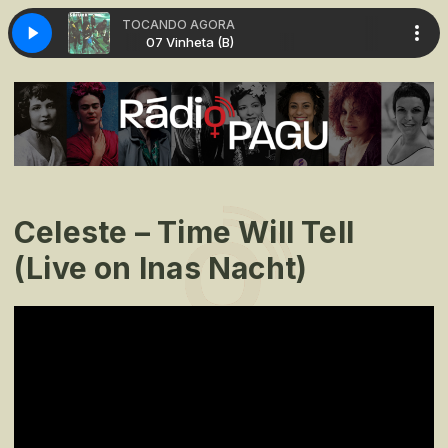
TOCANDO AGORA
heta (B)
07 Vinheta (B)
Celeste – Time Will Tell
(Live on Inas Nacht)