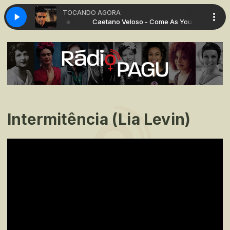
TOCANDO AGORA
o - Come As You Are
Caetano Veloso - Come As You Are
Intermitência (Lia Levin)