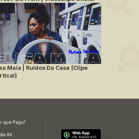
isa Maia | Ruídos Da Casa [Clipe
rtical]
r que Pagu?
dia Kit