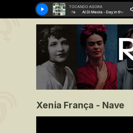
TOCANDO AGORA
Al Di Meola - Day in the Life
Al Di Meola - Day in the Life
Xenia França - Nave