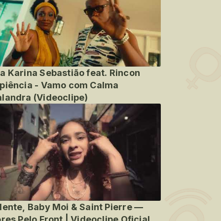
a Karina Sebastião feat. Rincon
piência - Vamo com Calma
landra (Videoclipe)
lente, Baby Moi & Saint Pierre —
ores Pelo Front | Videoclipe Oficial