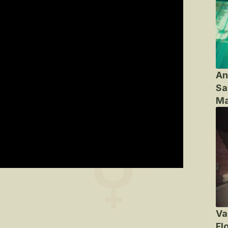
An
Sa
Ma
Va
Fl