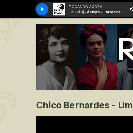
TOCANDO AGORA
Zé Nigro - Jararaca Snake (part. Céu)
Zé Nigro - Jararaca Snake (pa
Chico Bernardes - Um