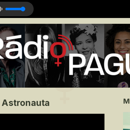
rt. Céu)
M
 Astronauta