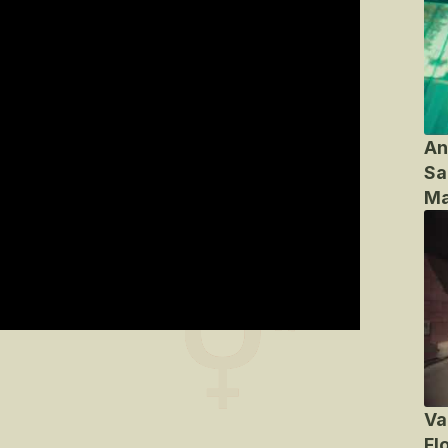
An
Sa
Ma
Va
Fl