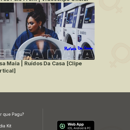
isa Maia | Ruídos Da Casa [Clipe
rtical]
r que Pagu?
dia Kit