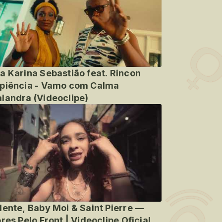
a Karina Sebastião feat. Rincon
piência - Vamo com Calma
landra (Videoclipe)
lente, Baby Moi & Saint Pierre —
ores Pelo Front | Videoclipe Oficial