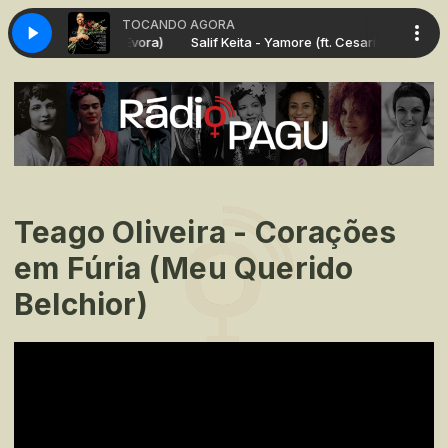
TOCANDO AGORA
Yamore (ft. Cesaria Evora)
Salif Keita - Yamore (ft. Cesaria Evora)
Teago Oliveira - Corações
em Fúria (Meu Querido
Belchior)