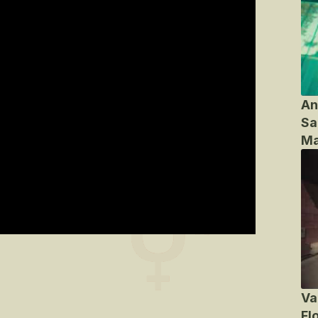
An
Sa
Ma
Va
Fl