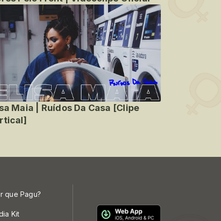
isa Maia | Ruídos Da Casa [Clipe
rtical]
r que Pagu?
dia Kit