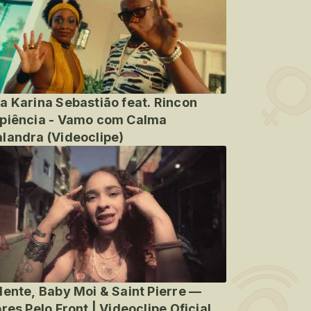
a Karina Sebastião feat. Rincon
piência - Vamo com Calma
landra (Videoclipe)
lente, Baby Moi & Saint Pierre —
ores Pelo Front | Videoclipe Oficial