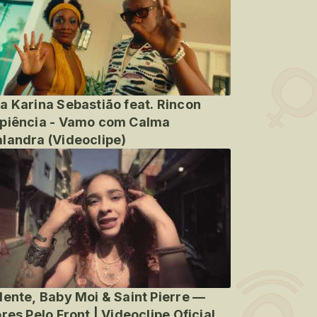
a Karina Sebastião feat. Rincon
piência - Vamo com Calma
landra (Videoclipe)
lente, Baby Moi & Saint Pierre —
ores Pelo Front | Videoclipe Oficial