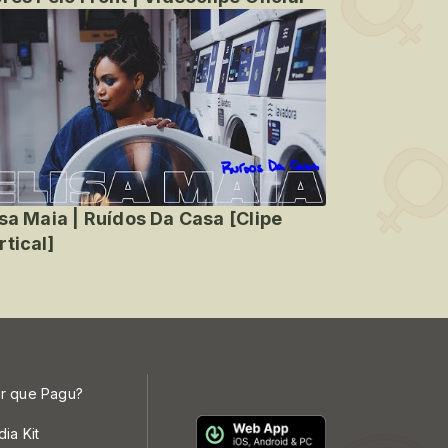
isa Maia | Ruídos Da Casa [Clipe
rtical]
r que Pagu?
dia Kit