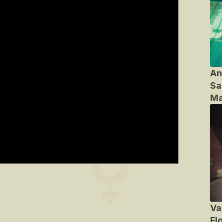
An
Sa
Ma
Va
Fl