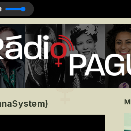
M
aianaSystem)