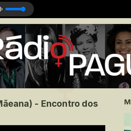
minhos
M
Mãeana) - Encontro dos