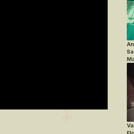
An
Sa
Ma
Va
Fl