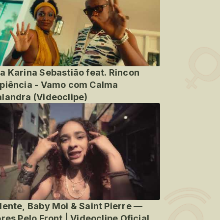
a Karina Sebastião feat. Rincon
piência - Vamo com Calma
landra (Videoclipe)
lente, Baby Moi & Saint Pierre —
ores Pelo Front | Videoclipe Oficial