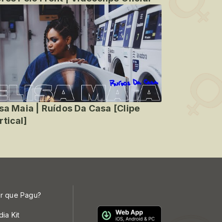
isa Maia | Ruídos Da Casa [Clipe
rtical]
r que Pagu?
dia Kit