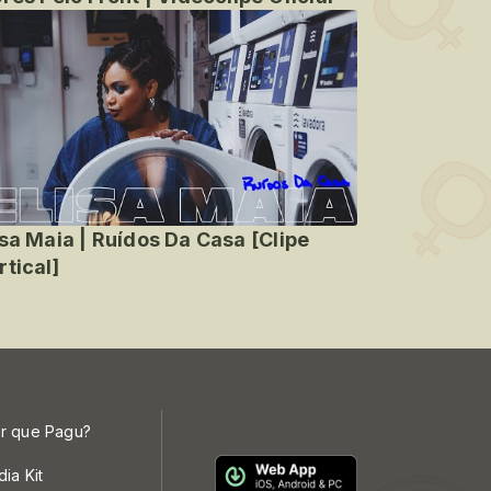
isa Maia | Ruídos Da Casa [Clipe
rtical]
r que Pagu?
dia Kit