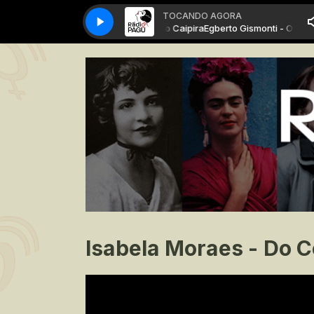
TOCANDO AGORA
Egberto Gismonti - O Trenzinho do Caipira
Egberto Gismonti - O Trenzi
Isabela Moraes - Do C