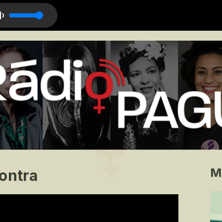
nho do Caipira
M
ontra