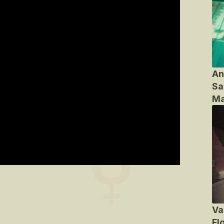
An
Sa
Ma
Va
Fl