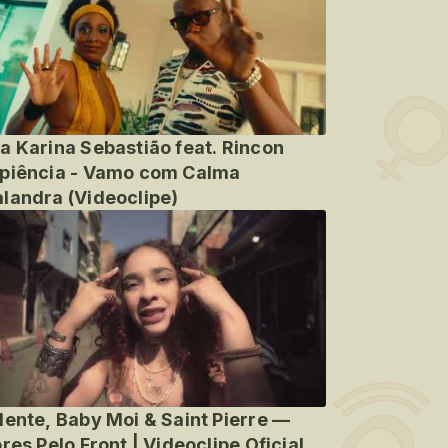
a Karina Sebastião feat. Rincon
piência - Vamo com Calma
landra (Videoclipe)
lente, Baby Moi & Saint Pierre —
ores Pelo Front | Videoclipe Oficial