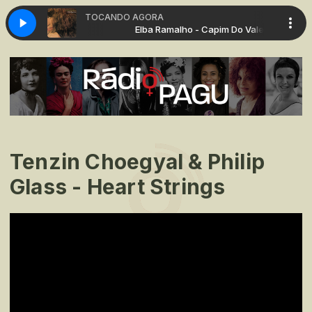
TOCANDO AGORA
 - Capim Do Vale
Elba Ramalho - Capim Do Vale
Tenzin Choegyal & Philip
Glass - Heart Strings