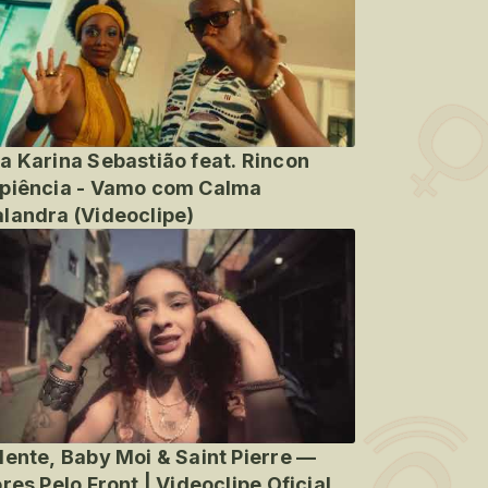
a Karina Sebastião feat. Rincon
piência - Vamo com Calma
landra (Videoclipe)
lente, Baby Moi & Saint Pierre —
ores Pelo Front | Videoclipe Oficial