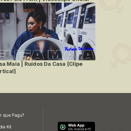
isa Maia | Ruídos Da Casa [Clipe
rtical]
r que Pagu?
dia Kit