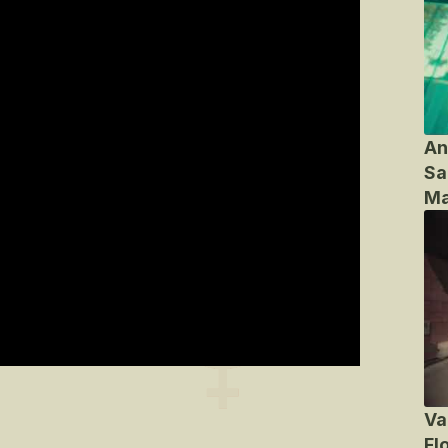
An
Sa
Ma
Va
Fl