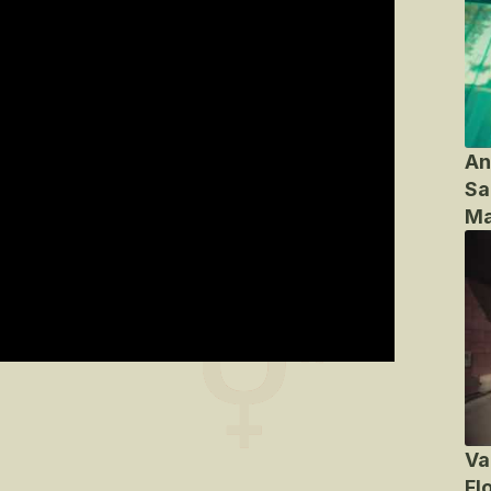
An
Sa
Ma
Va
Fl