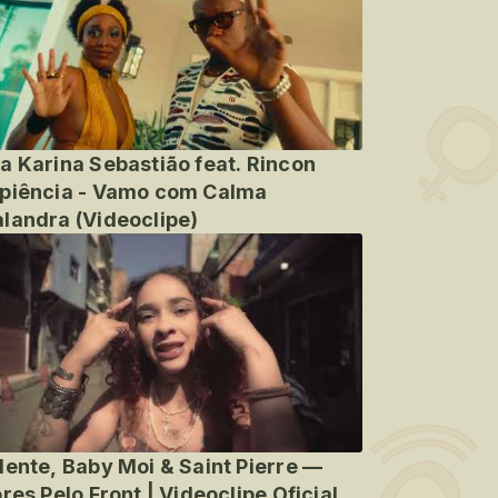
a Karina Sebastião feat. Rincon
piência - Vamo com Calma
landra (Videoclipe)
lente, Baby Moi & Saint Pierre —
ores Pelo Front | Videoclipe Oficial