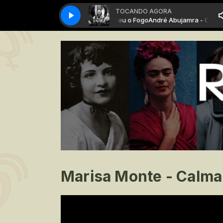
TOCANDO AGORA
André Abujamra - O Amor Comeu o Fogo
André Abujamra - O Amor 
Marisa Monte - Calma