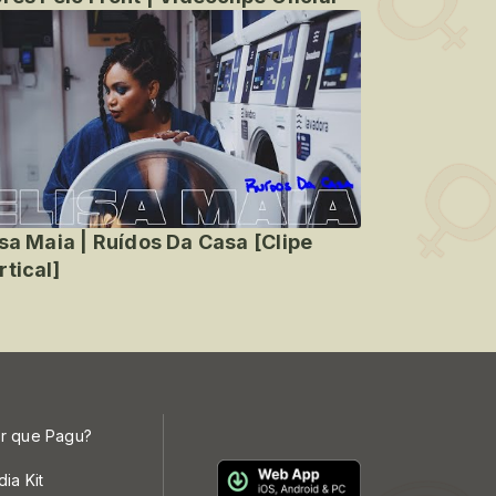
isa Maia | Ruídos Da Casa [Clipe
rtical]
r que Pagu?
dia Kit