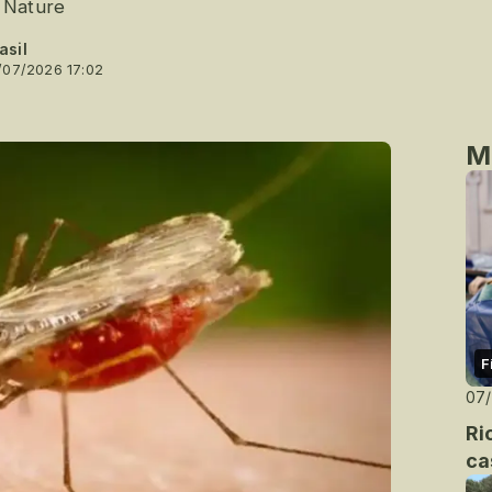
a Nature
asil
/07/2026 17:02
M
F
07
Ri
ca