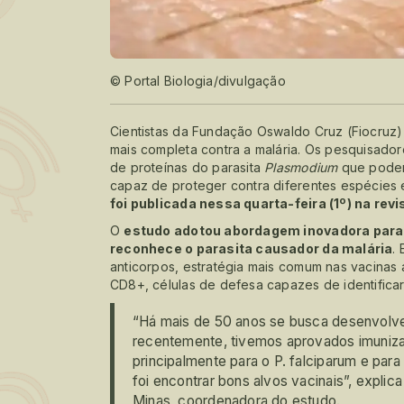
© Portal Biologia/divulgação
Cientistas da Fundação Oswaldo Cruz (Fiocruz)
mais completa contra a malária. Os pesquisador
de proteínas do parasita
Plasmodium
que podem 
capaz de proteger contra diferentes espécies 
foi publicada nessa quarta-feira (1º) na rev
O
estudo adotou abordagem inovadora para
reconhece o parasita causador da malária
.
anticorpos, estratégia mais comum nas vacinas a
CD8+, células de defesa capazes de identificar 
“Há mais de 50 anos se busca desenvolver
recentemente, tivemos aprovados imunizan
principalmente para o P. falciparum e par
foi encontrar bons alvos vacinais”, explic
Minas, coordenadora do estudo.