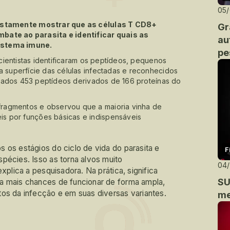
05
 justamente mostrar que as células T CD8+
Gr
te ao parasita e identificar quais as
au
sistema imune.
pe
 cientistas identificaram os peptídeos, pequenos
a superfície das células infectadas e reconhecidos
ficados 453 peptídeos derivados de 166 proteínas do
ragmentos e observou que a maioria vinha de
s por funções básicas e indispensáveis
 os estágios do ciclo de vida do parasita e
F
pécies. Isso as torna alvos muito
04
xplica a pesquisadora. Na prática, significa
SU
a mais chances de funcionar de forma ampla,
tos da infecção e em suas diversas variantes.
me