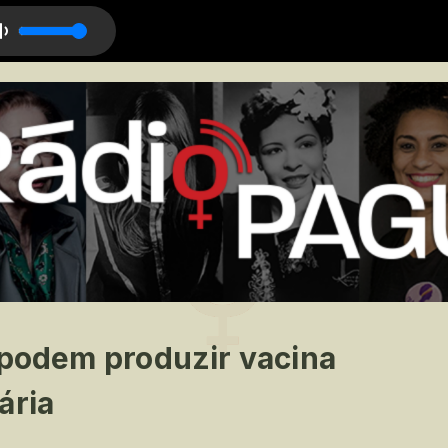
ro
 podem produzir vacina
ária