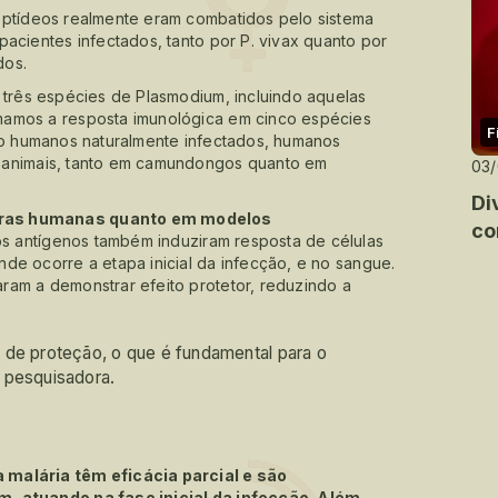
eptídeos realmente eram combatidos pelo sistema
pacientes infectados, tanto por P. vivax quanto por
dos.
 três espécies de Plasmodium, incluindo aquelas
mamos a resposta imunológica em cinco espécies
F
ndo humanos naturalmente infectados, humanos
 animais, tanto em camundongos quanto em
03
Di
stras humanas quanto em modelos
co
 antígenos também induziram resposta de células
de ocorre a etapa inicial da infecção, e no sangue.
ram a demonstrar efeito protetor, reduzindo a
 de proteção, o que é fundamental para o
 pesquisadora.
 malária têm eficácia parcial e são
m, atuando na fase inicial da infecção. Além