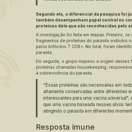
Segundo ela, o diferencial da pesquisa foi
também desempenham papel central no comba
proteínas dele que são reconhecidas pelo 
A investigação foi feita em etapas. Primeiro, os
fragmentos de proteínas do parasita exibidos n
pelos linfócitos T CD8+. No total, foram identi
parasita.
Em seguida, o grupo mapeou a origem desses f
proteínas chamadas housekeeping, responsávei
à sobrevivência do parasita.
“Essas proteínas são necessárias em todos
altamente conservadas entre diferentes es
interessantes para uma vacina universal”, e
que uma vacina baseada nesses alvos teri
atingindo o parasita em diferentes momen
Resposta imune