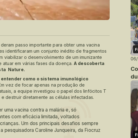
 deram passo importante para obter uma vacina
F
es identificaram um conjunto inédito de fragmentos
viabilizar o desenvolvimento de um imunizante
06
e atuar em várias fases da doença.
A descoberta
Co
ista Nature.
du
 entender como o sistema imunológico
 Em vez de focar apenas na produção de
tuais, a equipe investigou o papel dos linfócitos T
e destruir diretamente as células infectadas.
 uma vacina contra a malária e, só
tes com eficácia limitada, voltados
a crianças. Um dos principais desafios sempre
a a pesquisadora Caroline Junqueira, da Fiocruz
F