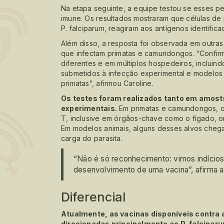
Na etapa seguinte, a equipe testou se esses p
imune. Os resultados mostraram que células de 
P. falciparum, reagiram aos antígenos identifica
Além disso, a resposta foi observada em outras
que infectam primatas e camundongos. “Confir
diferentes e em múltiplos hospedeiros, inclui
submetidos à infecção experimental e modelos
primatas”, afirmou Caroline.
Os testes foram realizados tanto em amo
experimentais.
Em primatas e camundongos, os
T, inclusive em órgãos-chave como o fígado, on
Em modelos animais, alguns desses alvos chega
carga do parasita.
“Não é só reconhecimento: vimos indícios
desenvolvimento de uma vacina”, afirma a
Diferencial
Atualmente, as vacinas disponíveis contra a
direcionadas principalmente ao P. falciparu