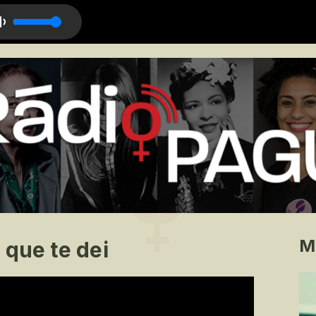
Nada (Ao Vivo)
M
 que te dei