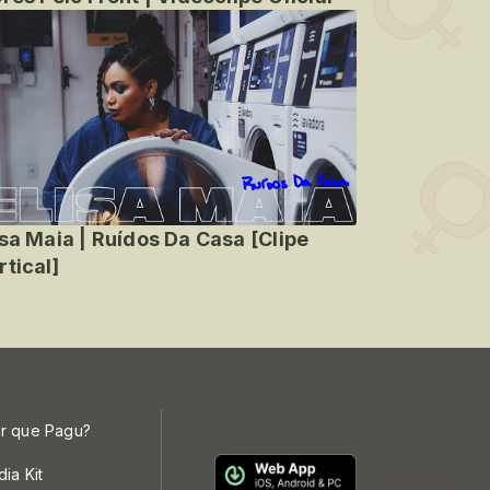
isa Maia | Ruídos Da Casa [Clipe
rtical]
r que Pagu?
dia Kit