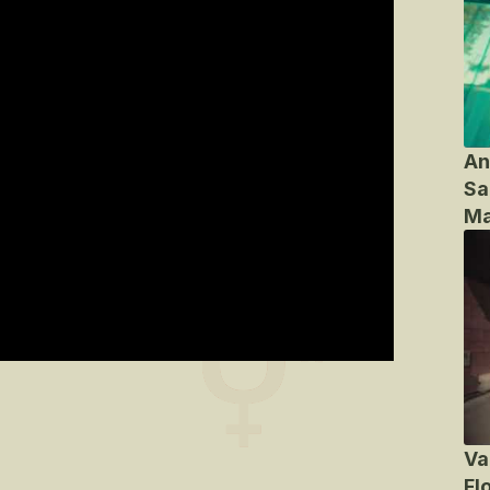
An
Sa
Ma
Va
Fl