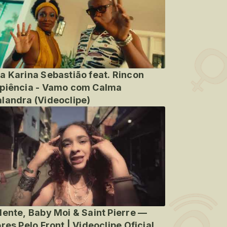
a Karina Sebastião feat. Rincon
piência - Vamo com Calma
landra (Videoclipe)
lente, Baby Moi & Saint Pierre —
ores Pelo Front | Videoclipe Oficial