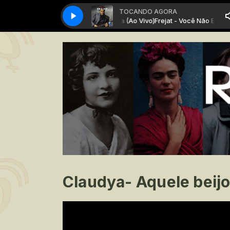
TOCANDO AGORA
Frejat - Você Não Entende Nada (Ao Vivo)
Frejat - Você Não Entende 
Claudya- Aquele beijo