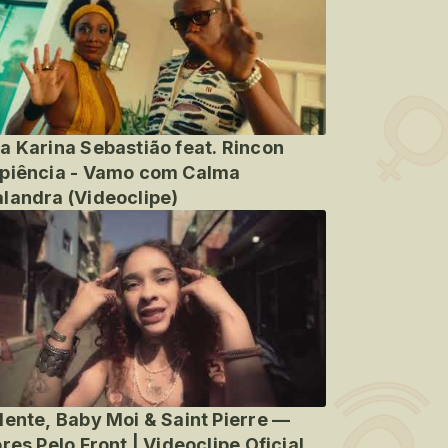
a Karina Sebastião feat. Rincon
piência - Vamo com Calma
landra (Videoclipe)
lente, Baby Moi & Saint Pierre —
ores Pelo Front | Videoclipe Oficial