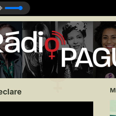
M
eclare