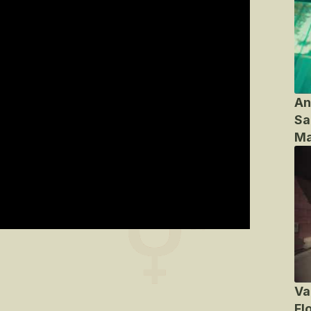
An
Sa
Ma
Va
Fl