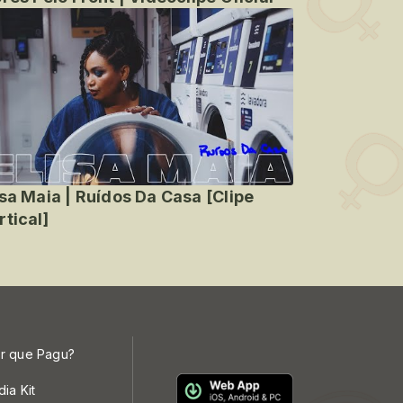
isa Maia | Ruídos Da Casa [Clipe
rtical]
r que Pagu?
dia Kit