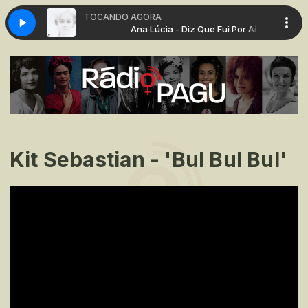
TOCANDO AGORA
z Que Fui Por Aí
Ana Lúcia - Diz Que Fui Por Aí
Kit Sebastian - 'Bul Bul Bul'