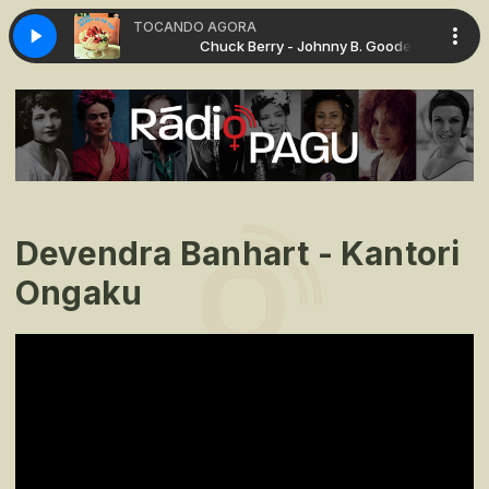
TOCANDO AGORA
 Johnny B. Goode
Chuck Berry - Johnny B. Goode
Devendra Banhart - Kantori
Ongaku