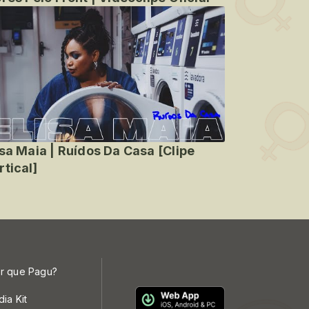
isa Maia | Ruídos Da Casa [Clipe
rtical]
r que Pagu?
dia Kit