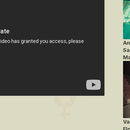
An
Sa
Ma
Va
Fl