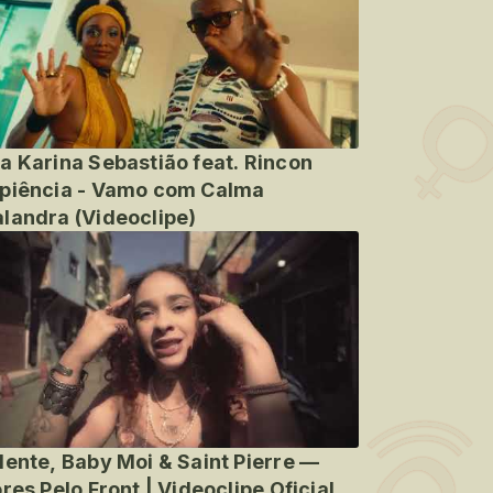
a Karina Sebastião feat. Rincon
piência - Vamo com Calma
landra (Videoclipe)
lente, Baby Moi & Saint Pierre —
ores Pelo Front | Videoclipe Oficial